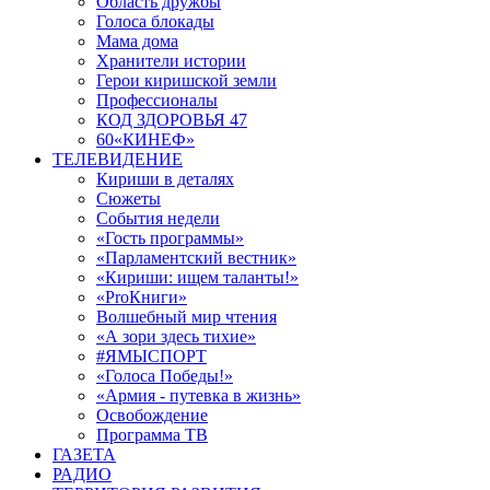
Область дружбы
Голоса блокады
Мама дома
Хранители истории
Герои киришской земли
Профессионалы
КОД ЗДОРОВЬЯ 47
60«КИНЕФ»
ТЕЛЕВИДЕНИЕ
Кириши в деталях
Сюжеты
События недели
«Гость программы»
«Парламентский вестник»
«Кириши: ищем таланты!»
«ProКниги»
Волшебный мир чтения
«А зори здесь тихие»
#ЯМЫСПОРТ
«Голоса Победы!»
«Армия - путевка в жизнь»
Освобождение
Программа ТВ
ГАЗЕТА
РАДИО