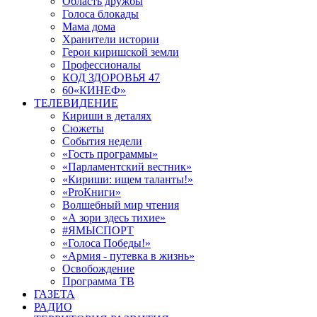
Область дружбы
Голоса блокады
Мама дома
Хранители истории
Герои киришской земли
Профессионалы
КОД ЗДОРОВЬЯ 47
60«КИНЕФ»
ТЕЛЕВИДЕНИЕ
Кириши в деталях
Сюжеты
События недели
«Гость программы»
«Парламентский вестник»
«Кириши: ищем таланты!»
«ProКниги»
Волшебный мир чтения
«А зори здесь тихие»
#ЯМЫСПОРТ
«Голоса Победы!»
«Армия - путевка в жизнь»
Освобождение
Программа ТВ
ГАЗЕТА
РАДИО