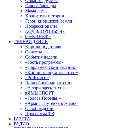
Область дружбы
Голоса блокады
Мама дома
Хранители истории
Герои киришской земли
Профессионалы
КОД ЗДОРОВЬЯ 47
60«КИНЕФ»
ТЕЛЕВИДЕНИЕ
Кириши в деталях
Сюжеты
События недели
«Гость программы»
«Парламентский вестник»
«Кириши: ищем таланты!»
«ProКниги»
Волшебный мир чтения
«А зори здесь тихие»
#ЯМЫСПОРТ
«Голоса Победы!»
«Армия - путевка в жизнь»
Освобождение
Программа ТВ
ГАЗЕТА
РАДИО