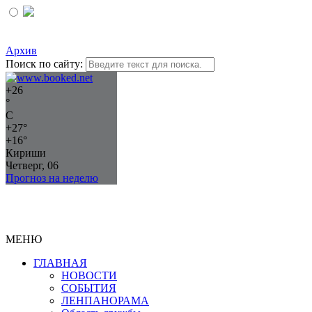
Архив
Поиск по сайту:
+
26
°
C
+
27°
+
16°
Кириши
Четверг, 06
Прогноз на неделю
МЕНЮ
ГЛАВНАЯ
НОВОСТИ
СОБЫТИЯ
ЛЕНПАНОРАМА