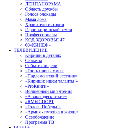
ЛЕНПАНОРАМА
Область дружбы
Голоса блокады
Мама дома
Хранители истории
Герои киришской земли
Профессионалы
КОД ЗДОРОВЬЯ 47
60«КИНЕФ»
ТЕЛЕВИДЕНИЕ
Кириши в деталях
Сюжеты
События недели
«Гость программы»
«Парламентский вестник»
«Кириши: ищем таланты!»
«ProКниги»
Волшебный мир чтения
«А зори здесь тихие»
#ЯМЫСПОРТ
«Голоса Победы!»
«Армия - путевка в жизнь»
Освобождение
Программа ТВ
ГАЗЕТА