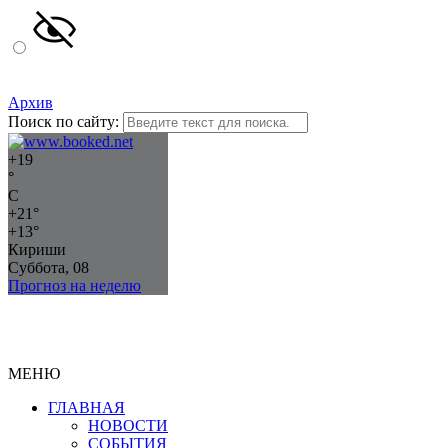
Архив
Поиск по сайту:
+
19
°
C
+
21°
+
13°
Кириши
Суббота, 08
Прогноз на неделю
МЕНЮ
ГЛАВНАЯ
НОВОСТИ
СОБЫТИЯ