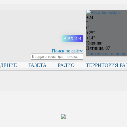
+
24
°
C
+
25°
+
14°
АРХИВ
Кириши
Пятница, 07
Поиск по сайту:
Прогноз на неделю
ИДЕНИЕ
ГАЗЕТА
РАДИО
ТЕРРИТОРИЯ РА