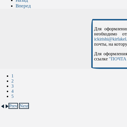
Назад
Вперед
Для оформлени
необходимо о
ickirishi@kirfakel
почты, на котору
Для оформления
ссылке
"ПОЧТА 
1
2
3
4
5
Prev
Next