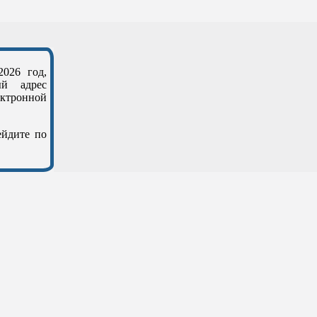
026 год,
ый адрес
ектронной
ейдите по