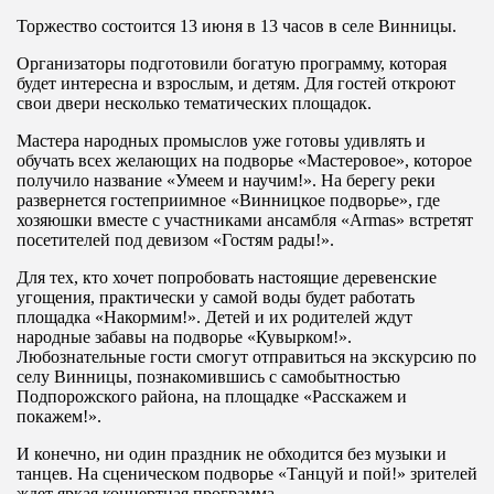
Торжество состоится 13 июня в 13 часов в селе Винницы.
Организаторы подготовили богатую программу, которая
будет интересна и взрослым, и детям. Для гостей откроют
свои двери несколько тематических площадок.
Мастера народных промыслов уже готовы удивлять и
обучать всех желающих на подворье «Мастеровое», которое
получило название «Умеем и научим!». На берегу реки
развернется гостеприимное «Винницкое подворье», где
хозяюшки вместе с участниками ансамбля «Armas» встретят
посетителей под девизом «Гостям рады!».
Для тех, кто хочет попробовать настоящие деревенские
угощения, практически у самой воды будет работать
площадка «Накормим!». Детей и их родителей ждут
народные забавы на подворье «Кувырком!».
Любознательные гости смогут отправиться на экскурсию по
селу Винницы, познакомившись с самобытностью
Подпорожского района, на площадке «Расскажем и
покажем!».
И конечно, ни один праздник не обходится без музыки и
танцев. На сценическом подворье «Танцуй и пой!» зрителей
ждет яркая концертная программа.