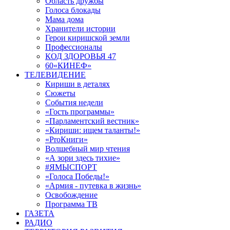
Область дружбы
Голоса блокады
Мама дома
Хранители истории
Герои киришской земли
Профессионалы
КОД ЗДОРОВЬЯ 47
60«КИНЕФ»
ТЕЛЕВИДЕНИЕ
Кириши в деталях
Сюжеты
События недели
«Гость программы»
«Парламентский вестник»
«Кириши: ищем таланты!»
«ProКниги»
Волшебный мир чтения
«А зори здесь тихие»
#ЯМЫСПОРТ
«Голоса Победы!»
«Армия - путевка в жизнь»
Освобождение
Программа ТВ
ГАЗЕТА
РАДИО