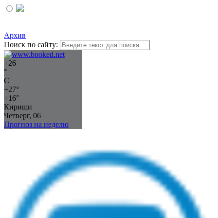
Архив
Поиск по сайту:
+
26
°
C
+
27°
+
16°
Кириши
Четверг, 06
Прогноз на неделю