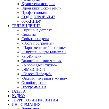
Хранители истории
Герои киришской земли
Профессионалы
КОД ЗДОРОВЬЯ 47
60«КИНЕФ»
ТЕЛЕВИДЕНИЕ
Кириши в деталях
Сюжеты
События недели
«Гость программы»
«Парламентский вестник»
«Кириши: ищем таланты!»
«ProКниги»
Волшебный мир чтения
«А зори здесь тихие»
#ЯМЫСПОРТ
«Голоса Победы!»
«Армия - путевка в жизнь»
Освобождение
Программа ТВ
ГАЗЕТА
РАДИО
ТЕРРИТОРИЯ РАЗВИТИЯ
ИНФОРМАЦИЯ
Документы