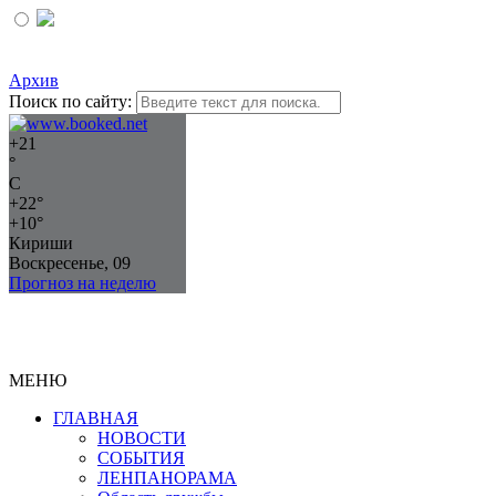
Архив
Поиск по сайту:
+
21
°
C
+
22°
+
10°
Кириши
Воскресенье, 09
Прогноз на неделю
МЕНЮ
ГЛАВНАЯ
НОВОСТИ
СОБЫТИЯ
ЛЕНПАНОРАМА