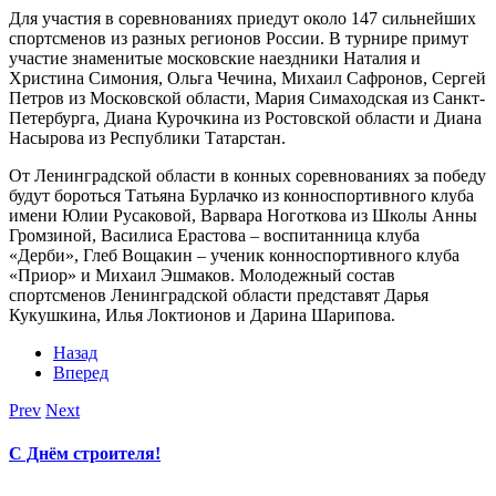
Для участия в соревнованиях приедут около 147 сильнейших
спортсменов из разных регионов России. В турнире примут
участие знаменитые московские наездники Наталия и
Христина Симония, Ольга Чечина, Михаил Сафронов, Сергей
Петров из Московской области, Мария Симаходская из Санкт-
Петербурга, Диана Курочкина из Ростовской области и Диана
Насырова из Республики Татарстан.
От Ленинградской области в конных соревнованиях за победу
будут бороться Татьяна Бурлачко из конноспортивного клуба
имени Юлии Русаковой, Варвара Ноготкова из Школы Анны
Громзиной, Василиса Ерастова – воспитанница клуба
«Дерби», Глеб Вощакин – ученик конноспортивного клуба
«Приор» и Михаил Эшмаков. Молодежный состав
спортсменов Ленинградской области представят Дарья
Кукушкина, Илья Локтионов и Дарина Шарипова.
Назад
Вперед
Prev
Next
С Днём строителя!