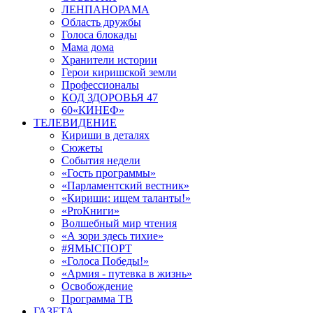
ЛЕНПАНОРАМА
Область дружбы
Голоса блокады
Мама дома
Хранители истории
Герои киришской земли
Профессионалы
КОД ЗДОРОВЬЯ 47
60«КИНЕФ»
ТЕЛЕВИДЕНИЕ
Кириши в деталях
Сюжеты
События недели
«Гость программы»
«Парламентский вестник»
«Кириши: ищем таланты!»
«ProКниги»
Волшебный мир чтения
«А зори здесь тихие»
#ЯМЫСПОРТ
«Голоса Победы!»
«Армия - путевка в жизнь»
Освобождение
Программа ТВ
ГАЗЕТА