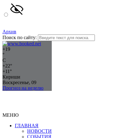
Архив
Поиск по сайту:
+
19
°
C
+
22°
+
11°
Кириши
Воскресенье, 09
Прогноз на неделю
МЕНЮ
ГЛАВНАЯ
НОВОСТИ
СОБЫТИЯ