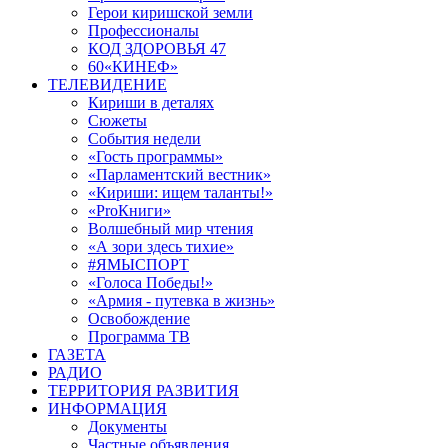
Герои киришской земли
Профессионалы
КОД ЗДОРОВЬЯ 47
60«КИНЕФ»
ТЕЛЕВИДЕНИЕ
Кириши в деталях
Сюжеты
События недели
«Гость программы»
«Парламентский вестник»
«Кириши: ищем таланты!»
«ProКниги»
Волшебный мир чтения
«А зори здесь тихие»
#ЯМЫСПОРТ
«Голоса Победы!»
«Армия - путевка в жизнь»
Освобождение
Программа ТВ
ГАЗЕТА
РАДИО
ТЕРРИТОРИЯ РАЗВИТИЯ
ИНФОРМАЦИЯ
Документы
Частные объявления