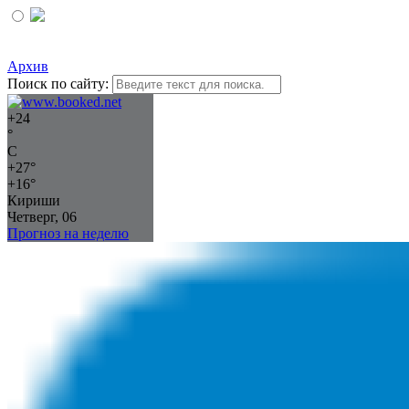
Архив
Поиск по сайту:
+
24
°
C
+
27°
+
16°
Кириши
Четверг, 06
Прогноз на неделю