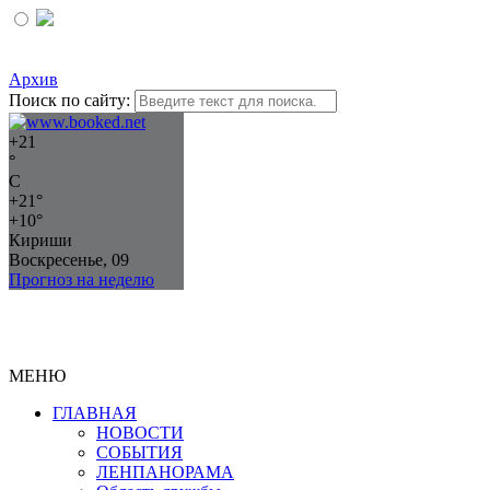
Архив
Поиск по сайту:
+
21
°
C
+
21°
+
10°
Кириши
Воскресенье, 09
Прогноз на неделю
МЕНЮ
ГЛАВНАЯ
НОВОСТИ
СОБЫТИЯ
ЛЕНПАНОРАМА