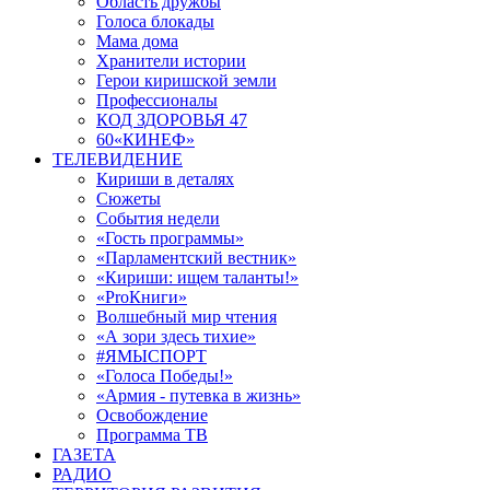
Область дружбы
Голоса блокады
Мама дома
Хранители истории
Герои киришской земли
Профессионалы
КОД ЗДОРОВЬЯ 47
60«КИНЕФ»
ТЕЛЕВИДЕНИЕ
Кириши в деталях
Сюжеты
События недели
«Гость программы»
«Парламентский вестник»
«Кириши: ищем таланты!»
«ProКниги»
Волшебный мир чтения
«А зори здесь тихие»
#ЯМЫСПОРТ
«Голоса Победы!»
«Армия - путевка в жизнь»
Освобождение
Программа ТВ
ГАЗЕТА
РАДИО