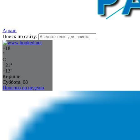
Архив
Поиск по сайту:
+
18
°
C
+
21°
+
13°
Кириши
Суббота, 08
Прогноз на неделю