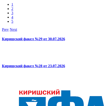
1
2
3
4
5
Prev
Next
Киришский факел №29 от 30.07.2026
Киришский факел №28 от 23.07.2026