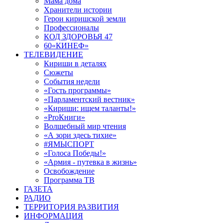
Мама дома
Хранители истории
Герои киришской земли
Профессионалы
КОД ЗДОРОВЬЯ 47
60«КИНЕФ»
ТЕЛЕВИДЕНИЕ
Кириши в деталях
Сюжеты
События недели
«Гость программы»
«Парламентский вестник»
«Кириши: ищем таланты!»
«ProКниги»
Волшебный мир чтения
«А зори здесь тихие»
#ЯМЫСПОРТ
«Голоса Победы!»
«Армия - путевка в жизнь»
Освобождение
Программа ТВ
ГАЗЕТА
РАДИО
ТЕРРИТОРИЯ РАЗВИТИЯ
ИНФОРМАЦИЯ