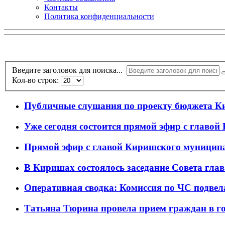
Контакты
Политика конфиденциальности
Введите заголовок для поиска...
Кол-во строк:
Публичные слушания по проекту бюджета К
Уже сегодня состоится прямой эфир с главо
Прямой эфир с главой Киришского муницип
В Киришах состоялось заседание Совета гла
Оперативная сводка: Комиссия по ЧС подвел
Татьяна Тюрина провела прием граждан в г