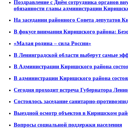
Поздравление с Днём сотрудника органов в
обязанности главы администрации Киришск
На заседании районного Совета депутатов 
В фокусе внимания Киришского района: Безо
«Малая родина – сила России»
В Ленинградской области выберут самые эф
В Администрации Киришского района состоя
В администрации Киришского района состоя
Сегодня проходит встреча Губернатора Лени
Состоялось заседание санитарно-противоэпи
Выездной осмотр объектов в Киришском рай
Вопросы социальной поддержки населения