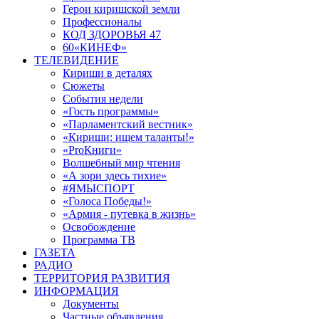
Герои киришской земли
Профессионалы
КОД ЗДОРОВЬЯ 47
60«КИНЕФ»
ТЕЛЕВИДЕНИЕ
Кириши в деталях
Сюжеты
События недели
«Гость программы»
«Парламентский вестник»
«Кириши: ищем таланты!»
«ProКниги»
Волшебный мир чтения
«А зори здесь тихие»
#ЯМЫСПОРТ
«Голоса Победы!»
«Армия - путевка в жизнь»
Освобождение
Программа ТВ
ГАЗЕТА
РАДИО
ТЕРРИТОРИЯ РАЗВИТИЯ
ИНФОРМАЦИЯ
Документы
Частные объявления