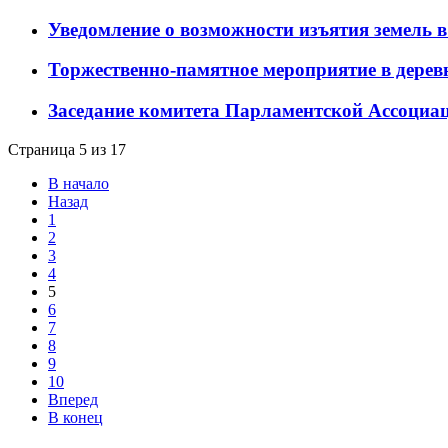
Уведомление о возможности изъятия земель в
Торжественно-памятное мероприятие в дерев
Заседание комитета Парламентской Ассоциац
Страница 5 из 17
В начало
Назад
1
2
3
4
5
6
7
8
9
10
Вперед
В конец