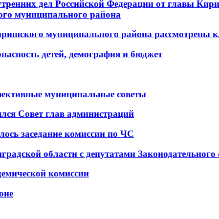
нутренних дел Российской Федерации от главы Ки
ого муниципального района
Киришского муниципального района рассмотрены 
пасность детей, демография и бюджет
фективные муниципальные советы
лся Совет глав администраций
лось заседание комиссии по ЧС
нградской области с депутатами Законодательного
демической комиссии
оне