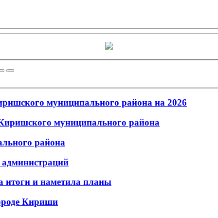
иришского муниципального района на 2026
й Киришского муниципального района
ального района
в администраций
а итоги и наметила планы
ороде Кириши