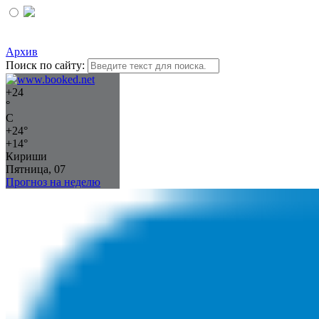
Архив
Поиск по сайту:
+
24
°
C
+
24°
+
14°
Кириши
Пятница, 07
Прогноз на неделю