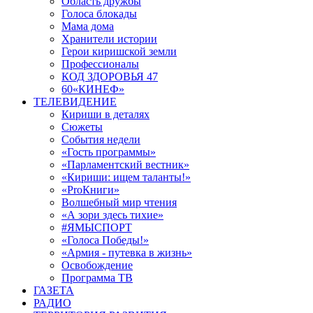
Область дружбы
Голоса блокады
Мама дома
Хранители истории
Герои киришской земли
Профессионалы
КОД ЗДОРОВЬЯ 47
60«КИНЕФ»
ТЕЛЕВИДЕНИЕ
Кириши в деталях
Сюжеты
События недели
«Гость программы»
«Парламентский вестник»
«Кириши: ищем таланты!»
«ProКниги»
Волшебный мир чтения
«А зори здесь тихие»
#ЯМЫСПОРТ
«Голоса Победы!»
«Армия - путевка в жизнь»
Освобождение
Программа ТВ
ГАЗЕТА
РАДИО