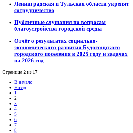
Ленинградская и Тульская области укрепят
сотрудничество
Публичные слушания по вопросам
благоустройства городской среды
Отчёт о результатах социально-
экономического развития Будогощского
городского поселения в 2025 году и задачах
на 2026 год
Страница 2 из 17
В начало
Назад
1
2
3
4
5
6
7
8