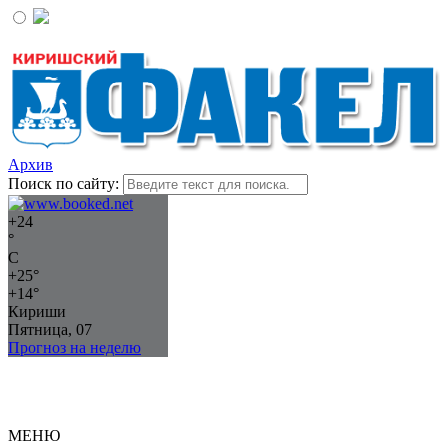
Архив
Поиск по сайту:
+
24
°
C
+
25°
+
14°
Кириши
Пятница, 07
Прогноз на неделю
МЕНЮ