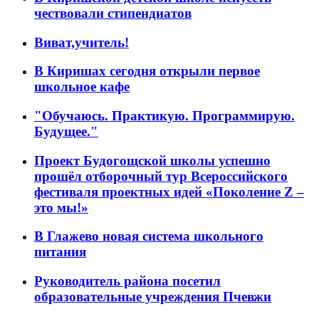
чествовали стипендиатов
Виват,учитель!
В Киришах сегодня открыли первое
школьное кафе
"Обучаюсь. Практикую. Программирую.
Будущее."
Проект Будогощской школы успешно
прошёл отборочный тур Всероссийского
фестиваля проектных идей «Поколение Z –
это мы!»
В Глажево новая система школьного
питания
Руководитель района посетил
образовательные учреждения Пчевжи