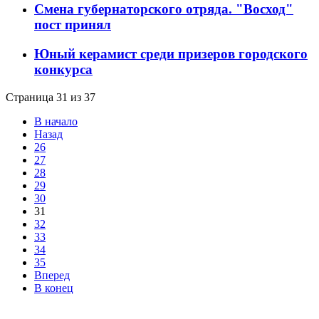
Смена губернаторского отряда. "Восход"
пост принял
Юный керамист среди призеров городского
конкурса
Страница 31 из 37
В начало
Назад
26
27
28
29
30
31
32
33
34
35
Вперед
В конец