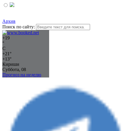
Архив
Поиск по сайту:
+
19
°
C
+
21°
+
13°
Кириши
Суббота, 08
Прогноз на неделю