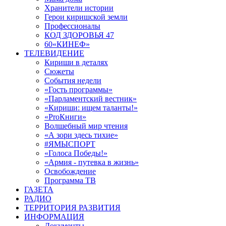
Хранители истории
Герои киришской земли
Профессионалы
КОД ЗДОРОВЬЯ 47
60«КИНЕФ»
ТЕЛЕВИДЕНИЕ
Кириши в деталях
Сюжеты
События недели
«Гость программы»
«Парламентский вестник»
«Кириши: ищем таланты!»
«ProКниги»
Волшебный мир чтения
«А зори здесь тихие»
#ЯМЫСПОРТ
«Голоса Победы!»
«Армия - путевка в жизнь»
Освобождение
Программа ТВ
ГАЗЕТА
РАДИО
ТЕРРИТОРИЯ РАЗВИТИЯ
ИНФОРМАЦИЯ
Документы