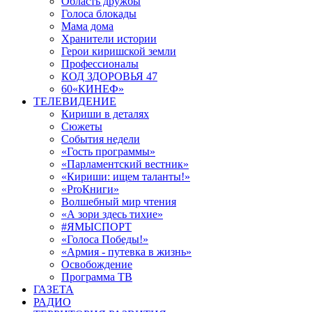
Область дружбы
Голоса блокады
Мама дома
Хранители истории
Герои киришской земли
Профессионалы
КОД ЗДОРОВЬЯ 47
60«КИНЕФ»
ТЕЛЕВИДЕНИЕ
Кириши в деталях
Сюжеты
События недели
«Гость программы»
«Парламентский вестник»
«Кириши: ищем таланты!»
«ProКниги»
Волшебный мир чтения
«А зори здесь тихие»
#ЯМЫСПОРТ
«Голоса Победы!»
«Армия - путевка в жизнь»
Освобождение
Программа ТВ
ГАЗЕТА
РАДИО