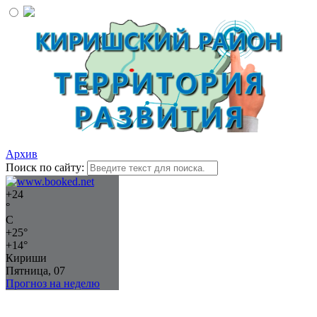
Архив
Поиск по сайту:
+
24
°
C
+
25°
+
14°
Кириши
Пятница, 07
Прогноз на неделю