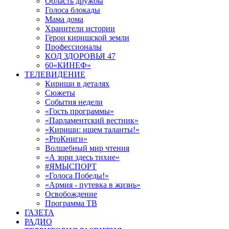
Область дружбы
Голоса блокады
Мама дома
Хранители истории
Герои киришской земли
Профессионалы
КОД ЗДОРОВЬЯ 47
60«КИНЕФ»
ТЕЛЕВИДЕНИЕ
Кириши в деталях
Сюжеты
События недели
«Гость программы»
«Парламентский вестник»
«Кириши: ищем таланты!»
«ProКниги»
Волшебный мир чтения
«А зори здесь тихие»
#ЯМЫСПОРТ
«Голоса Победы!»
«Армия - путевка в жизнь»
Освобождение
Программа ТВ
ГАЗЕТА
РАДИО