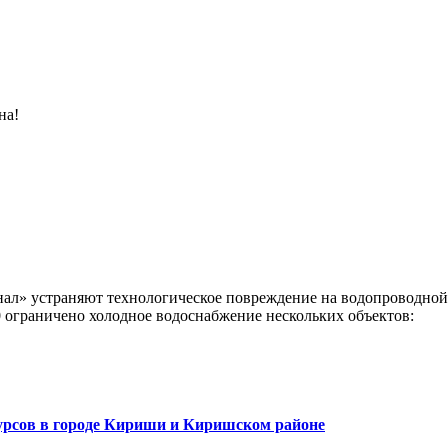
на!
л» устраняют технологическое повреждение на водопроводной л
 ограничено холодное водоснабжение нескольких объектов:
рсов в городе Кириши и Киришском районе