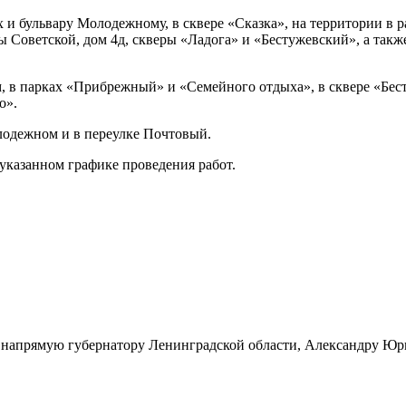
 и бульвару Молодежному, в сквере «Сказка», на территории в 
цы Советской, дом 4д, скверы «Ладога» и «Бестужевский», а так
, в парках «Прибрежный» и «Семейного отдыха», в сквере «Бест
о».
лодежном и в переулке Почтовый.
казанном графике проведения работ.
рос напрямую губернатору Ленинградской области, Александру Ю