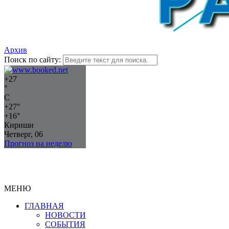
Архив
Поиск по сайту:
+
27
°
C
+
27°
+
16°
Кириши
Четверг, 06
Прогноз на неделю
МЕНЮ
ГЛАВНАЯ
НОВОСТИ
СОБЫТИЯ