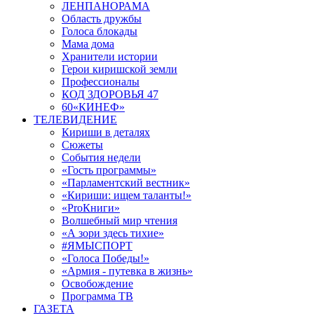
ЛЕНПАНОРАМА
Область дружбы
Голоса блокады
Мама дома
Хранители истории
Герои киришской земли
Профессионалы
КОД ЗДОРОВЬЯ 47
60«КИНЕФ»
ТЕЛЕВИДЕНИЕ
Кириши в деталях
Сюжеты
События недели
«Гость программы»
«Парламентский вестник»
«Кириши: ищем таланты!»
«ProКниги»
Волшебный мир чтения
«А зори здесь тихие»
#ЯМЫСПОРТ
«Голоса Победы!»
«Армия - путевка в жизнь»
Освобождение
Программа ТВ
ГАЗЕТА