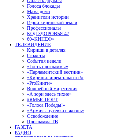
Область дружбы
Голоса блокады
Мама дома
Хранители истории
Герои киришской земли
Профессионалы
КОД ЗДОРОВЬЯ 47
60«КИНЕФ»
ТЕЛЕВИДЕНИЕ
Кириши в деталях
Сюжеты
События недели
«Гость программы»
«Парламентский вестник»
«Кириши: ищем таланты!»
«ProКниги»
Волшебный мир чтения
«А зори здесь тихие»
#ЯМЫСПОРТ
«Голоса Победы!»
«Армия - путевка в жизнь»
Освобождение
Программа ТВ
ГАЗЕТА
РАДИО