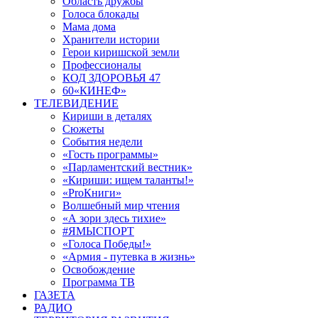
Область дружбы
Голоса блокады
Мама дома
Хранители истории
Герои киришской земли
Профессионалы
КОД ЗДОРОВЬЯ 47
60«КИНЕФ»
ТЕЛЕВИДЕНИЕ
Кириши в деталях
Сюжеты
События недели
«Гость программы»
«Парламентский вестник»
«Кириши: ищем таланты!»
«ProКниги»
Волшебный мир чтения
«А зори здесь тихие»
#ЯМЫСПОРТ
«Голоса Победы!»
«Армия - путевка в жизнь»
Освобождение
Программа ТВ
ГАЗЕТА
РАДИО