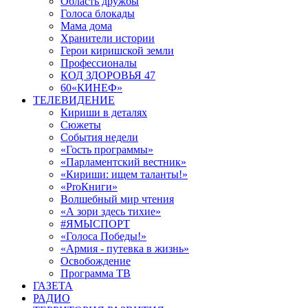
Область дружбы
Голоса блокады
Мама дома
Хранители истории
Герои киришской земли
Профессионалы
КОД ЗДОРОВЬЯ 47
60«КИНЕФ»
ТЕЛЕВИДЕНИЕ
Кириши в деталях
Сюжеты
События недели
«Гость программы»
«Парламентский вестник»
«Кириши: ищем таланты!»
«ProКниги»
Волшебный мир чтения
«А зори здесь тихие»
#ЯМЫСПОРТ
«Голоса Победы!»
«Армия - путевка в жизнь»
Освобождение
Программа ТВ
ГАЗЕТА
РАДИО