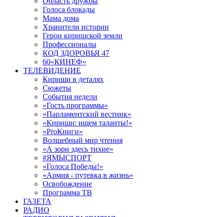
Область дружбы
Голоса блокады
Мама дома
Хранители истории
Герои киришской земли
Профессионалы
КОД ЗДОРОВЬЯ 47
60«КИНЕФ»
ТЕЛЕВИДЕНИЕ
Кириши в деталях
Сюжеты
События недели
«Гость программы»
«Парламентский вестник»
«Кириши: ищем таланты!»
«ProКниги»
Волшебный мир чтения
«А зори здесь тихие»
#ЯМЫСПОРТ
«Голоса Победы!»
«Армия - путевка в жизнь»
Освобождение
Программа ТВ
ГАЗЕТА
РАДИО