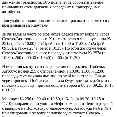
движение транспорта. Это повлечет за собой изменение
привычных схем движения городских и пригородных
автобусов.
Для удобства планирования поездок просим ознакомиться с
временными маршрутами:
Значительная часть рейсов будет следовать от вокзала через
Северо-Восточное шоссе. К ним относятся маршруты под №
251а (рейс в 10.00), 252 (рейсы в 10.00 и 11.00), 252а (рейс в
09.50), а также 254а (рейс в 10.35). По этой же схеме через
Северо-Восточное шоссе проследуют автобусы № 257а (в
10.35), 260 (в 09.30 и 10.40) и 260а (в 11.20).
Изменения коснутся и направления на проспект Победы.
Автобус номер 255 с отправлением в 10.00, 11.00 и 12.00
проследует от вокзала именно по этой магистрали. Также
через проспект Победы до вокзала будут доезжать рейсы из
поселка Будогощь, прибывающие в город в 08.25, 09.25, 10.15
и 11.00.
Маршрут № 256 (в 09.40 и 10.50) и № 3а (в 09.20, 10.15 и
11.10) направятся по улицам Нефтехимиков и Ленинградской
с выездом на Волховскую набережную. Автобусы № 6 и № 9
при следовании от вокзала также задействуют Северо-