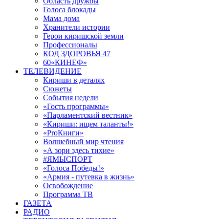
Область дружбы
Голоса блокады
Мама дома
Хранители истории
Герои киришской земли
Профессионалы
КОД ЗДОРОВЬЯ 47
60«КИНЕФ»
ТЕЛЕВИДЕНИЕ
Кириши в деталях
Сюжеты
События недели
«Гость программы»
«Парламентский вестник»
«Кириши: ищем таланты!»
«ProКниги»
Волшебный мир чтения
«А зори здесь тихие»
#ЯМЫСПОРТ
«Голоса Победы!»
«Армия - путевка в жизнь»
Освобождение
Программа ТВ
ГАЗЕТА
РАДИО