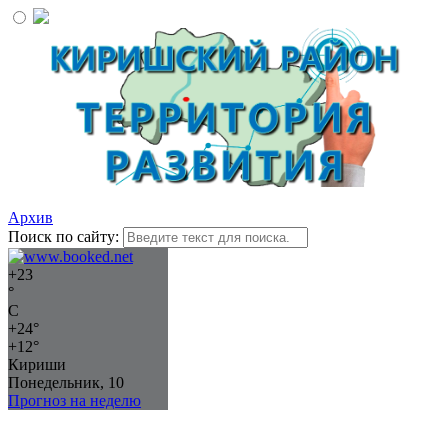
Архив
Поиск по сайту:
+
23
°
C
+
24°
+
12°
Кириши
Понедельник, 10
Прогноз на неделю