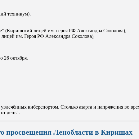
кий техникум),
е" (Киришский лицей им. героя РФ Александра Соколова),
 лицей им. Героя РФ Александра Соколова),
о 26 октября.
увлечённых киберспортом. Столько азарта и напряжения во врем
от день".
го просвещения Ленобласти в Киришах