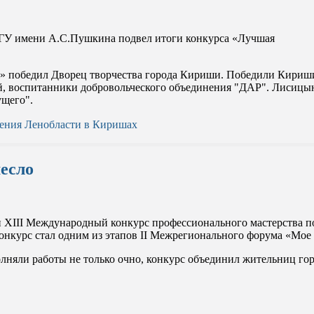
ЛГУ имени А.С.Пушкина подвел итоги конкурса «Лучшая
я» победил Дворец творчества города Кириши. Победили Кириш
й, воспитанники добровольческого объединения "ДАР". Лисицын
ущего".
щения Ленобласти в Киришах
есло
и XIII Международный конкурс профессионального мастерства п
урс стал одним из этапов II Межрегионального форума «Мое с
яли работы не только очно, конкурс объединил жительниц горо