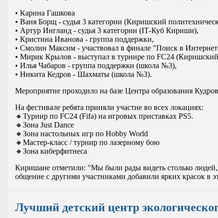
• Карина Гашкова
• Ваня Борщ - судья 3 категории (Киришский политехничес
• Артур Ингланд - судья 3 категории (IТ-Куб Кириши),
• Кристина Иванова - группа поддержки,
• Смолин Максим - участвовал в финале "Поиск в Интернет
• Мирик Крылов - выступал в турнире по FC24 (Киришский
• Илья Чабаров - группа поддержки (школа №3),
• Никита Кедров - Шахматы (школа №3).
Мероприятие проходило на базе Центра образования Кудров
На фестивале ребята приняли участие во всех локациях:
🔸Турнир по FC24 (Fifa) на игровых приставках PS5.
🔸Зона Just Dance
🔸Зона настольных игр по Hobby World
🔸Мастер-класс / турнир по лазерному бою
🔸Зона киберфитнеса
Киришане отметили: "Мы были рады видеть столько людей, 
общение с другими участниками добавили ярких красок в эт
Лучший детский центр экологическо