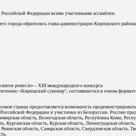
а Российской Федерации всеми участниками ассамблеи.
его города обратились глава администрации Киришского района
вятое ремесло» - XIII международного конкурса
етению «Киришский сувенир", состоявшегося в очном формате 2
уголков страны предоставляется возможность продемонстрироват
а Российской Федерации и участники из Белоруссии. Россию пр
димирская область, Вологодская область, Республика Коми, Респ
ь, Курганская область, Курская область, Ленинградская область
язанская область, Самарская область, Свердловская область, Тве
сть.