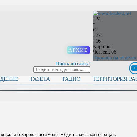
+
24
°
C
+
27°
+
16°
Кириши
АРХИВ
Четверг, 06
Прогноз на неделю
Поиск по сайту:
ИДЕНИЕ
ГАЗЕТА
РАДИО
ТЕРРИТОРИЯ РА
 вокально-хоровая ассамблея «Едины музыкой сердца»,