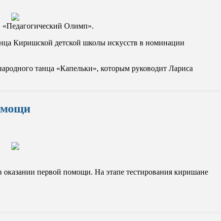
тв «Педагогический Олимп».
танца Киришской детской школы искусств в номинации
народного танца «Капельки», которым руководит Лариса
омощи
 оказании первой помощи. На этапе тестирования киришане