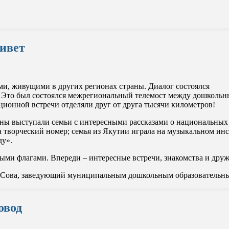
ивет
и, живущими в других регионах страны. Диалог состоялся
 Это был состоялся межрегиональный телемост между дошкольн
ионной встречи отделяли друг от друга тысячи километров!
роны выступали семьи с интересными рассказами о национальны
творческий номер; семья из Якутии играла на музыкальном инст
ду».
ми флагами. Впереди – интересные встречи, знакомства и друж
а Сова, заведующий муниципальным дошкольным образовательн
овод