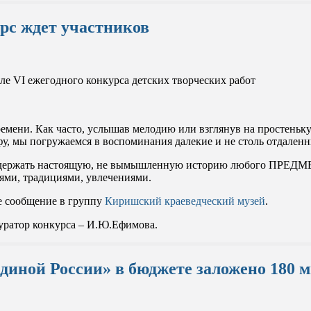
рс ждет участников
ле VI ежегодного конкурса детских творческих работ
ремени. Как часто, услышав мелодию или взглянув на простеньк
фу, мы погружаемся в воспоминания далекие и не столь отдален
одержать настоящую, не вымышленную историю любого ПРЕДМЕТА
ями, традициями, увлечениями.
е сообщение в группу
Киришский краеведческий музей
.
уратор конкурса – И.Ю.Ефимова.
иной России» в бюджете заложено 180 м