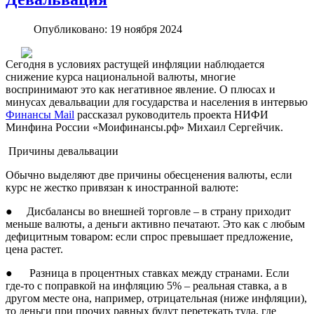
Опубликовано: 19 ноября 2024
Сегодня в условиях растущей инфляции наблюдается
снижение курса национальной валюты, многие
воспринимают это как негативное явление. О плюсах и
минусах девальвации для государства и населения в интервью
Финансы Mail
рассказал руководитель проекта НИФИ
Минфина России «Моифинансы.рф» Михаил Сергейчик.
Причины девальвации
Обычно выделяют две причины обесценения валюты, если
курс не жестко привязан к иностранной валюте:
● Дисбалансы во внешней торговле – в страну приходит
меньше валюты, а деньги активно печатают. Это как с любым
дефицитным товаром: если спрос превышает предложение,
цена растет.
● Разница в процентных ставках между странами. Если
где-то с поправкой на инфляцию 5% – реальная ставка, а в
другом месте она, например, отрицательная (ниже инфляции),
то деньги при прочих равных будут перетекать туда, где