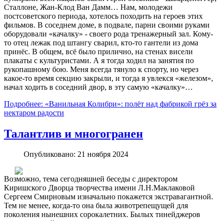
Сталлоне, Жан-Клод Ван Дамм… Нам, молодежи
постсоветского периода, хотелось походить на героев этих
фильмов. В соседнем доме, в подвале, парни своими руками
оборудовали «качалку» - своего рода тренажерный зал. Кому-
то отец лежак под штангу сварил, кто-то гантели из дома
принёс. В общем, всё было прилично, на стенах висели
плакаты с культуристами. А я тогда ходил на занятия по
рукопашному бою. Меня всегда тянуло к спорту, но через
какое-то время секцию закрыли, и тогда я увлекся «железом»,
начал ходить в соседний двор, в эту самую «качалку»…
Подробнее: «Ванильная Колибри»: полёт над фабрикой грёз за
нектаром радости
Талантлив и многогранен
Опубликовано: 21 ноября 2024
Возможно, тема сегодняшней беседы с директором
Киришского Дворца творчества имени Л.Н.Маклаковой
Сергеем Смирновым изначально покажется экстравагантной.
Тем не менее, когда-то она была животрепещущей для
поколения нынешних сорокалетних. Былых тинейджеров