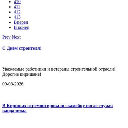
410
411
412
413
Вперед
В конец
Prev
Next
С Днём строителя!
Уважаемые работники и ветераны строительной отрасли!
Дорогие киришане!
09-08-2026
В Киришах отремонтировали скамейку после случая
вандализма