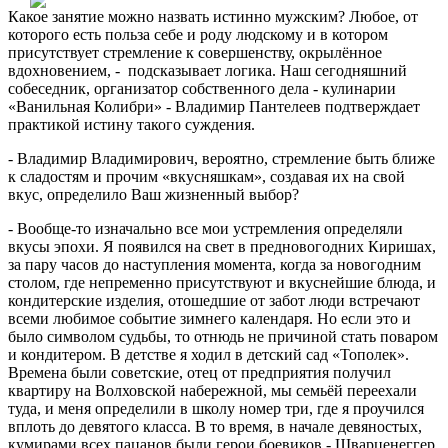
Какое занятие можно назвать истинно мужским? Любое, от
которого есть польза себе и роду людскому и в котором
присутствует стремление к совершенству, окрылённое
вдохновением, - подсказывает логика. Наш сегодняшний
собеседник, организатор собственного дела - кулинарии
«Ванильная Колибри» - Владимир Пантелеев подтверждает
практикой истину такого суждения.
- Владимир Владимирович, вероятно, стремление быть ближе
к сладостям и прочим «вкусняшкам», создавая их на свой
вкус, определило Ваш жизненный выбор?
- Вообще-то изначально все мои устремления определяли
вкусы эпохи. Я появился на свет в предновогодних Киришах,
за пару часов до наступления момента, когда за новогодним
столом, где непременно присутствуют и вкуснейшие блюда, и
кондитерские изделия, отошедшие от забот люди встречают
всеми любимое событие зимнего календаря. Но если это и
было символом судьбы, то отнюдь не причиной стать поваром
и кондитером. В детстве я ходил в детский сад «Тополек».
Времена были советские, отец от предприятия получил
квартиру на Волховской набережной, мы семьёй переехали
туда, и меня определили в школу номер три, где я проучился
вплоть до девятого класса. В то время, в начале девяностых,
кумирами всех пацанов были герои боевиков - Шварценеггер,