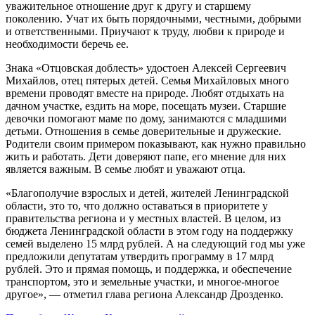
уважительное отношение друг к другу и старшему
поколению. Учат их быть порядочными, честными, добрыми
и ответственными. Приучают к труду, любви к природе и
необходимости беречь ее.
Знака «Отцовская доблесть» удостоен Алексей Сергеевич
Михайлов, отец пятерых детей. Семья Михайловых много
времени проводят вместе на природе. Любят отдыхать на
дачном участке, ездить на море, посещать музеи. Старшие
девочки помогают маме по дому, занимаются с младшими
детьми. Отношения в семье доверительные и дружеские.
Родители своим примером показывают, как нужно правильно
жить и работать. Дети доверяют папе, его мнение для них
является важным. В семье любят и уважают отца.
«Благополучие взрослых и детей, жителей Ленинградской
области, это то, что должно оставаться в приоритете у
правительства региона и у местных властей. В целом, из
бюджета Ленинградской области в этом году на поддержку
семей выделено 15 млрд рублей. А на следующий год мы уже
предложили депутатам утвердить программу в 17 млрд
рублей. Это и прямая помощь, и поддержка, и обеспечение
транспортом, это и земельные участки, и многое-многое
другое», — отметил глава региона Александр Дрозденко.