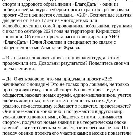
спорта и здорового образа жизни «БлагоДать» - один из
победителей конкурса губернаторских грантов - реализовала
проект «Все начинается с лошади... v2.0». Бесплатные занятия
для детей от 10 до 17 лет из многодетных или
малообеспеченных семей проводились небольшими группами
с июля по сентябрь 2024 года на территории Киришской
конюшни. Об итогах проекта рассказали директор АНО
«БлагоДать» Юлия Яковлева и специалист по связям с
общественностью Анастасия Жукова.
– Вы начали воплощать проект в прошлом году, а в этом
продолжили его. Довольны результатом? Поделитесь своими
впечатлениями.
– Да. Очень здорово, что мы придумали проект «Всё
начинается с лошади»! Это не только про лошадей, не только
про верховую езду, конный спорт. В нашем проекте дети
общаются, находят новых друзей, единомышленников, учатся
любить животных, нести ответственность за них. Дети
реально, по-настоящему забывают о гаджетах, представляете?
Они приезжают в конюшню и погружаются в другой мир:
ухаживают за животными, общаются с ними, занимаются
спортом, получают новые знания и на теоретическом блоке
занятий – все это очень затягивает, заинтересовывает их. По
поводу оценки проекта его участниками: высокие показатели