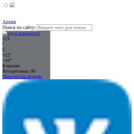
Архив
Поиск по сайту:
+
21
°
C
+
22°
+
10°
Кириши
Воскресенье, 09
Прогноз на неделю