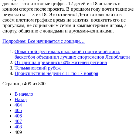
для нас – это итоговые цифры. 12 детей из 18 остались в
конном спорте после проекта. В прошлом году почти такие же
результаты – 13 из 18. Это отлично! Дети готовы найти в
своём плотном графике время на занятия, посвятить его не
прогулкам, не социальным сетям и компьютерным играм, а
спорту, общению с лошадьми и друзьями-конниками.
Подробнее: Все начинается с лошади…
Областной фестиваль школьной спортивной лиги:
баскетбол объединил лучших спортсменов Ленобласти
От гриппа привились 60% жителей региона
Тельмановский рубеж
Происшествия недели с 11 по 17 ноября
Страница 409 из 800
В начало
Назад
404
405
406
407
408
409