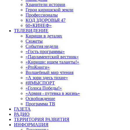
Хранители истории
Герои киришской земли
Профессионалы
КОД ЗДОРОВЬЯ 47
60«КИНЕФ»
ТЕЛЕВИДЕНИЕ
Кириши в деталях
Сюжеты
События недели
«Гость программы»
«Парламентский вестник»
«Кириши: ищем таланты!»
«ProКниги»
Волшебный мир чтения
«А зори здесь тихие»
#ЯМЫСПОРТ
«Голоса Победы!»
«Армия - путевка в жизнь»
Освобождение
Программа ТВ
ГАЗЕТА
РАДИО
ТЕРРИТОРИЯ РАЗВИТИЯ
ИНФОРМАЦИЯ
Документы