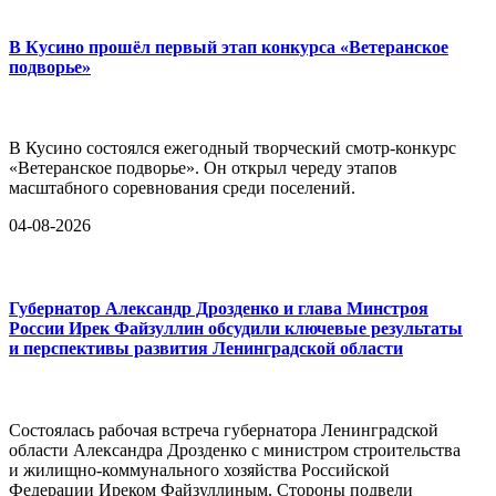
В Кусино прошёл первый этап конкурса «Ветеранское
подворье»
В Кусино состоялся ежегодный творческий смотр-конкурс
«Ветеранское подворье». Он открыл череду этапов
масштабного соревнования среди поселений.
04-08-2026
Губернатор Александр Дрозденко и глава Минстроя
России Ирек Файзуллин обсудили ключевые результаты
и перспективы развития Ленинградской области
Состоялась рабочая встреча губернатора Ленинградской
области Александра Дрозденко с министром строительства
и жилищно-коммунального хозяйства Российской
Федерации Иреком Файзуллиным. Стороны подвели