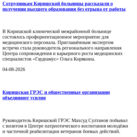
Сотрудникам Киришской больницы рассказали о
получении высшего образования без отрыва от работы
В Киришской клинической межрайонной больнице
состоялось профориентационное мероприятие для
медицинского персонала. Приглашённым экспертом
встречи стала руководитель регионального направления
Центра сопровождения и карьерного роста медицинских
специалистов «Гаудеамус» Ольга Корякина.
04-08-2026
Киришская ГРЭС и общественные организации
объединяют усилия
Руководитель Киришской ГРЭС Махсуд Султанов побывал
с визитом в Центре патриотического воспитания молодёжи
и частичной реабилитации ветеранов боевых действий.