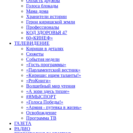
Область дружбы
Голоса блокады
Мама дома
Хранители истории
Герои киришской земли
Профессионалы
КОД ЗДОРОВЬЯ 47
60«КИНЕФ»
ТЕЛЕВИДЕНИЕ
Кириши в деталях
Сюжеты
События недели
«Гость программы»
«Парламентский вестник»
«Кириши: ищем таланты!»
«ProКниги»
Волшебный мир чтения
«А зори здесь тихие»
#ЯМЫСПОРТ
«Голоса Победы!»
«Армия - путевка в жизнь»
Освобождение
Программа ТВ
ГАЗЕТА
РАДИО