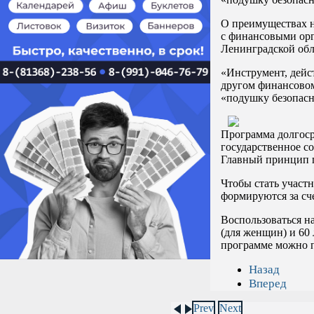
О преимуществах н
с финансовыми орг
Ленинградской обл
«Инструмент, дейст
другом финансовом
«подушку безопасн
Программа долгосро
государственное с
Главный принцип п
Чтобы стать участ
формируются за сч
Воспользоваться н
(для женщин) и 60 
программе можно про
Назад
Вперед
Prev
Next