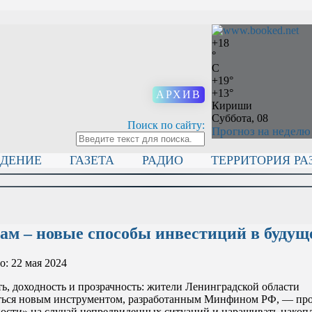
+
18
°
C
+
19°
+
13°
АРХИВ
Кириши
Суббота, 08
Поиск по сайту:
Прогноз на неделю
ИДЕНИЕ
ГАЗЕТА
РАДИО
ТЕРРИТОРИЯ РА
ам – новые способы инвестиций в будущ
: 22 мая 2024
ь, доходность и прозрачность: жители Ленинградской области
ться новым инструментом, разработанным Минфином РФ, — про
ости» на случай непредвиденных ситуаций и наращивать накоп