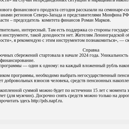
ового финансового продукта сегодня рассказали на семинаре-с
анами регионов Северо-Запада и представителями Минфина РФ 
асти – председатель комитета финансов Роман Марков.
вительно, интересный. Там есть поддержка со стороны государс
 инструменте, такой доходности нет. Жителям Ленинградской об
ости», я рекомендую с этим инструментом познакомиться», — с
Справка
чных сбережений стартовала в начале 2024 года. Уникальность е
офинансирование.
рограммы — один к одному: на каждый вложенный рубль накопл
ником программы, необходимо выбрать негосударственный пенси
ет добровольных взносов человека, средств пенсионных накопл
акопленной суммой можно будет по истечении 15 лет с момента 
лет (для мужчин). Досрочно снять средств можно только на дор
читать здесь http://pds.napf.ru.