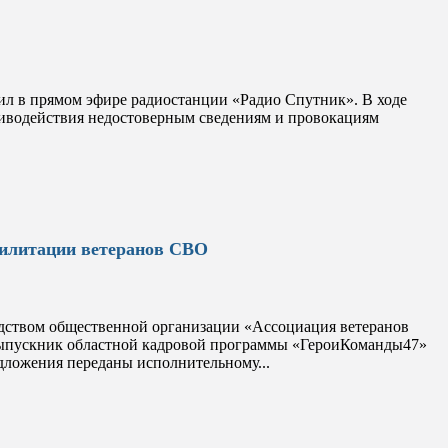
л в прямом эфире радиостанции «Радио Спутник». В ходе
тиводействия недостоверным сведениям и провокациям
билитации ветеранов СВО
одством общественной организации «Ассоциация ветеранов
 выпускник областной кадровой программы «ГероиКоманды47»
дложения переданы исполнительному...