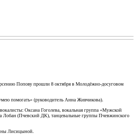
Арсению Попову прошли 8 октября в Молодёжно-досуговом
умею помогать» (руководитель Анна Живчикова).
 вокалисты: Оксана Гоголева, вокальная группа «Мужской
на Лобан (Пчевский ДК), танцевальные группы Пчевжинского
Анны Лисицыной.