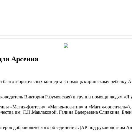
для Арсения
а благотворительных концерта в помощь киришскому ребенку 
уководитель Виктория Разумовская) и группа помощи людям «Я 
тивы «Магия-фэнтези», «Магия-позитив» и «Магия-ориенталь»),
рчества им. Л.Н.Маклаковой, Галина Валерьевна Сливкина, Еле
нтеров добровольческого объединения ДАР под руководством 