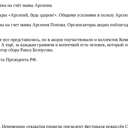
дена на счёт мамы Арсения.
ы «Арсений, будь здоров!». Общими усилиями в пользу Арсения
ны на счет мамы Арсения Попова. Организаторы акции поблагода
 все представились, но в акции поучаствовали и коллектив Коми
ль. А ещё, за каждым граммом и копеечкой есть человек, которы
атор сбора Раиса Белоусова.
нта Президента РФ.
. Церемонию открытия провели президент фестиваля режиссёр Се