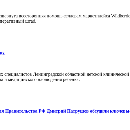
вернута всесторонняя помощь селлерам маркетплейса Wildberrie
 оперативный штаб.
ицу
их специалистов Ленинградской областной детской клинической
ва и медицинского наблюдения ребёнка.
теля Правительства РФ Дмитрий Патрушев обсудили ключевы