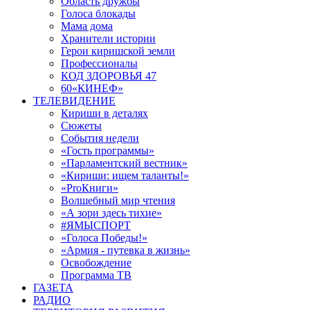
Область дружбы
Голоса блокады
Мама дома
Хранители истории
Герои киришской земли
Профессионалы
КОД ЗДОРОВЬЯ 47
60«КИНЕФ»
ТЕЛЕВИДЕНИЕ
Кириши в деталях
Сюжеты
События недели
«Гость программы»
«Парламентский вестник»
«Кириши: ищем таланты!»
«ProКниги»
Волшебный мир чтения
«А зори здесь тихие»
#ЯМЫСПОРТ
«Голоса Победы!»
«Армия - путевка в жизнь»
Освобождение
Программа ТВ
ГАЗЕТА
РАДИО