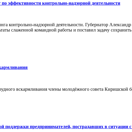
 по эффективности контрольно-надзорной деятельности
инга контрольно-надзорной деятельности. Губернатор Александ
ьтаты слаженной командной работы и поставил задачу сохранить
скармливания
грудного вскармливания члены молодёжного совета Киришской 
ой поддержки предпринимателей, пострадавших в ситуации с 