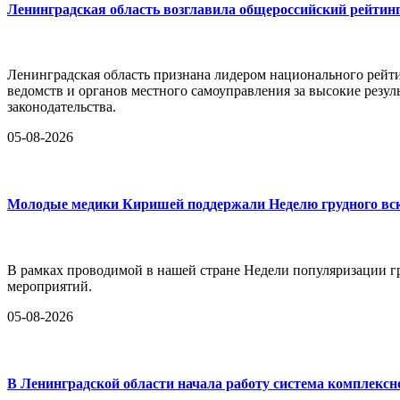
Ленинградская область возглавила общероссийский рейтинг
Ленинградская область признана лидером национального рейт
ведомств и органов местного самоуправления за высокие резул
законодательства.
05-08-2026
Молодые медики Киришей поддержали Неделю грудного в
В рамках проводимой в нашей стране Недели популяризации 
мероприятий.
05-08-2026
В Ленинградской области начала работу система комплексн