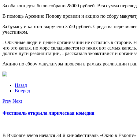
За оба концерта было собрано 28000 рублей. Вся сумма переве
В помощь Арсению Попову провели и акцию по сбору макулатур
За бумагу и картон выручено 3550 рублей. Средства перечисле
участником.
- Обычные люди и целые организации не остались в стороне. Не
что это капля, но море складывается из таких вот самых капе
долгом пути реабилитации, - рассказала экоактивист и организ
Акцию по сбору макулатуры провели в рамках реализации гра
Назад
Вперед
Prev
Next
Фестиваль открыла лирическая комедия
В Выборге вчера начался 34-й кинофестиваль «Окно в Европу»