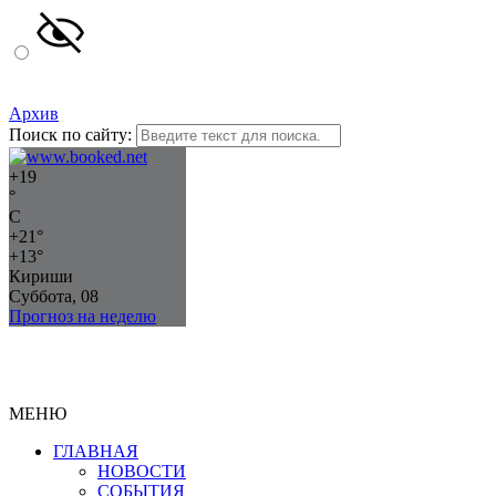
Архив
Поиск по сайту:
+
19
°
C
+
21°
+
13°
Кириши
Суббота, 08
Прогноз на неделю
МЕНЮ
ГЛАВНАЯ
НОВОСТИ
СОБЫТИЯ