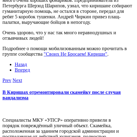
много очень хороших фонариков. Предприниматель из
Петербурга Шерзод Шарипов, узнал, что киришане собирают
гуманитарную помощь, не остался в стороне, передал для
ребят 5 коробок тушенки. Андрей Чиркин привез плащ-
палатки, выручающие бойцов в непогоду.
Очень здорово, что у нас так много неравнодушных и
отзывчивых людей!
Подробнее о помощи мобилизованным можно прочитать в
группе сообщества
"Своих Не Бросаем! Кириши"
.
Назад
Вперед
Prev
Next
В Киришах отремонтировали скамейку после случая
вандализма
Специалисты МКУ «УПСР» оперативно привели в
порядок повреждённый уличный объект. Скамейка,
расположенная за зданием городской администрации и
пострадавшая от действий хулиганов, полностью