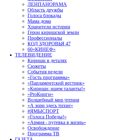
ЛЕНПАНОРАМА
Область дружбы
Голоса блокады
Мама дома
Хранители истории
Герои киришской земли
Профессионалы
КОД ЗДОРОВЬЯ 47
60«КИНЕФ»
ТЕЛЕВИДЕНИЕ
Кириши в деталях
Сюжеты
События недели
«Гость программы»
«Парламентский вестник»
«Кириши: ищем таланты!»
«ProКниги»
Волшебный мир чтения
«А зори здесь тихие»
#ЯМЫСПОРТ
«Голоса Победы!»
«Армия - путевка в жизнь»
Освобождение
Программа ТВ
ГАЗЕТА