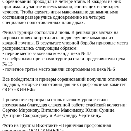
Соревнования проходили в четыре этапа. В каждом из них
принимали участие восемь команд, состоящих из четырех
человек. Чтобы сделать игры максимально динамичными,
состязания развернулись одновременно на четырех
специально подготовленных площадках.
Финал турнира состоялся 2 июля. В решающих матчах на
игровых полях встретились по две лучшие команды из
каждой группы. В результате упорной борьбы призовые места
распределились следующим образом:
• первое место завоевала команда цеха № 47
• серебряными призерами турнира стали представители цеха
№ 13
• почетное третье место заняли спортсмены из цеха № 6
Все победители и призеры соревнований получили отличные
подарки, которые подготовил для них профсоюзный комитет
ООО «КИНЕФ».
Проведение турнира на столь высоком уровне стало
возможным благодаря слаженной работе судейской коллегии:
Сергею Миронову, Виталию Максимову, Юлии Сунице,
Дмитрию Скороходову и Александру Чертихину.
Фото из группы ВКонтакте «Первичная профсоюзная
организация ООО "КИНЕФ"»