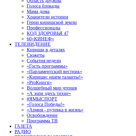
Область дружбы
Голоса блокады
Мама дома
Хранители истории
Герои киришской земли
Профессионалы
КОД ЗДОРОВЬЯ 47
60«КИНЕФ»
ТЕЛЕВИДЕНИЕ
Кириши в деталях
Сюжеты
События недели
«Гость программы»
«Парламентский вестник»
«Кириши: ищем таланты!»
«ProКниги»
Волшебный мир чтения
«А зори здесь тихие»
#ЯМЫСПОРТ
«Голоса Победы!»
«Армия - путевка в жизнь»
Освобождение
Программа ТВ
ГАЗЕТА
РАДИО