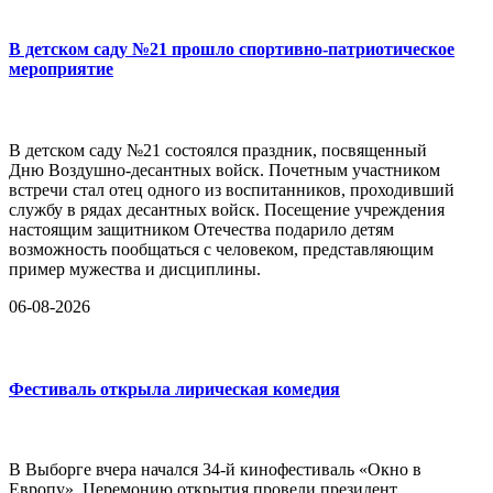
В детском саду №21 прошло спортивно-патриотическое
мероприятие
В детском саду №21 состоялся праздник, посвященный
Дню Воздушно-десантных войск. Почетным участником
встречи стал отец одного из воспитанников, проходивший
службу в рядах десантных войск. Посещение учреждения
настоящим защитником Отечества подарило детям
возможность пообщаться с человеком, представляющим
пример мужества и дисциплины.
06-08-2026
Фестиваль открыла лирическая комедия
В Выборге вчера начался 34-й кинофестиваль «Окно в
Европу». Церемонию открытия провели президент