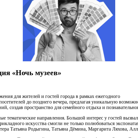
ия «Ночь музеев»
ения для жителей и гостей города в рамках ежегодного
осетителей до позднего вечера, предлагая уникальную возможно
ий, создав пространство для семейного отдыха и познавательног
 тематические направления. Большой интерес у гостей вызвала
икладного искусства смогли не только полюбоваться экспонатам
стера Татьяна Родыгина, Татьяна Дёмина, Маргарита Ляхова, Ал