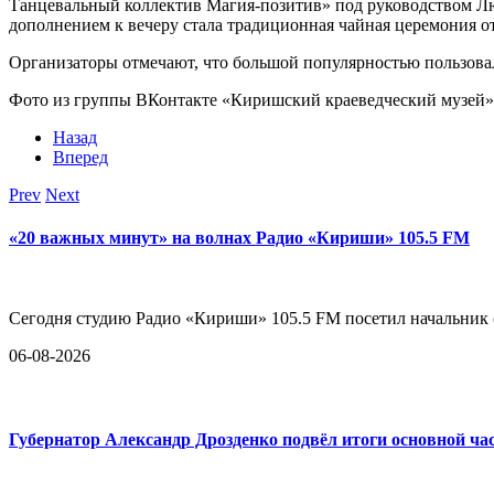
Танцевальный коллектив Магия-позитив» под руководством Л
дополнением к вечеру стала традиционная чайная церемония о
Организаторы отмечают, что большой популярностью пользовал
Фото из группы ВКонтакте «Киришский краеведческий музей»
Назад
Вперед
Prev
Next
«20 важных минут» на волнах Радио «Кириши» 105.5 FM
Сегодня студию Радио «Кириши» 105.5 FM посетил начальни
06-08-2026
Губернатор Александр Дрозденко подвёл итоги основной ча