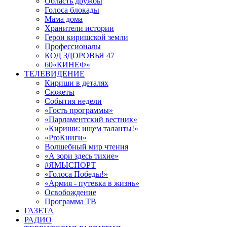
Область дружбы
Голоса блокады
Мама дома
Хранители истории
Герои киришской земли
Профессионалы
КОД ЗДОРОВЬЯ 47
60«КИНЕФ»
ТЕЛЕВИДЕНИЕ
Кириши в деталях
Сюжеты
События недели
«Гость программы»
«Парламентский вестник»
«Кириши: ищем таланты!»
«ProКниги»
Волшебный мир чтения
«А зори здесь тихие»
#ЯМЫСПОРТ
«Голоса Победы!»
«Армия - путевка в жизнь»
Освобождение
Программа ТВ
ГАЗЕТА
РАДИО