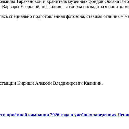
юдмилы Таракановой и хранитель музейных фондов Оксана Гого
т Варвары Егоровой, позволившая гостям насладиться напитками
ась специально подготовленная фотозона, ставшая отличным ме
к станции Кириши Алексей Владимирович Калинин.
сти приёмной кампании 2026 года в учебных заведениях Лени