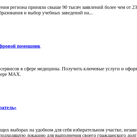
ния региона приняли свыше 90 тысяч заявлений более чем от 23
бразования и выбор учебных заведений на...
ифровой помощник
 сервисов в сфере медицины. Получить ключевые услуги и офор
джере MAX.
ратель»
щих выборах на удобном для себя избирательном участке, неза
 подходящую локацию для выполнения своего гражданского долг