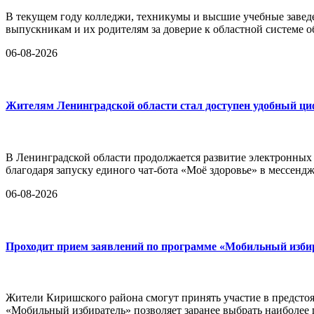
В текущем году колледжи, техникумы и высшие учебные заведе
выпускникам и их родителям за доверие к областной системе о
06-08-2026
Жителям Ленинградской области стал доступен удобный ц
В Ленинградской области продолжается развитие электронных
благодаря запуску единого чат-бота «Моё здоровье» в мессен
06-08-2026
Проходит прием заявлений по программе «Мобильный изби
Жители Киришского района смогут принять участие в предстоя
«Мобильный избиратель» позволяет заранее выбрать наиболее