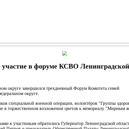
 участие в форуме КСВО Ленинградской
ном округе завершился трехдневный Форум Комитета семей
едеральном округе.
иков специальной военной операции, волонтёров "Группы здоров
е в торжественном возложении цветов к мемориалу "Мирным жи
ами к участникам обратились Губернатор Ленинградской област
гей Петров и председатель Общественной Палаты Ленинградской