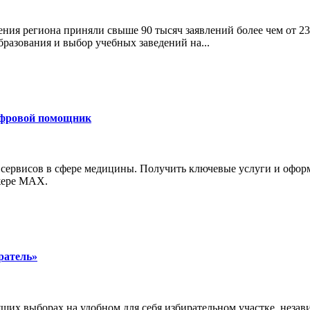
ния региона приняли свыше 90 тысяч заявлений более чем от 23
бразования и выбор учебных заведений на...
ифровой помощник
 сервисов в сфере медицины. Получить ключевые услуги и офор
джере MAX.
ратель»
щих выборах на удобном для себя избирательном участке, неза