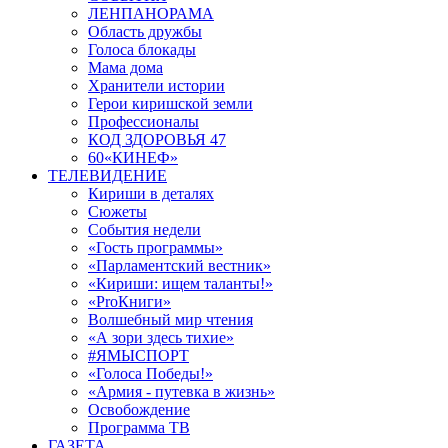
ЛЕНПАНОРАМА
Область дружбы
Голоса блокады
Мама дома
Хранители истории
Герои киришской земли
Профессионалы
КОД ЗДОРОВЬЯ 47
60«КИНЕФ»
ТЕЛЕВИДЕНИЕ
Кириши в деталях
Сюжеты
События недели
«Гость программы»
«Парламентский вестник»
«Кириши: ищем таланты!»
«ProКниги»
Волшебный мир чтения
«А зори здесь тихие»
#ЯМЫСПОРТ
«Голоса Победы!»
«Армия - путевка в жизнь»
Освобождение
Программа ТВ
ГАЗЕТА