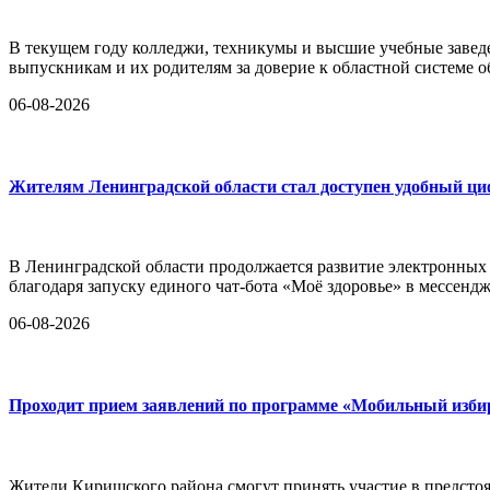
В текущем году колледжи, техникумы и высшие учебные заведе
выпускникам и их родителям за доверие к областной системе о
06-08-2026
Жителям Ленинградской области стал доступен удобный ц
В Ленинградской области продолжается развитие электронных
благодаря запуску единого чат-бота «Моё здоровье» в мессен
06-08-2026
Проходит прием заявлений по программе «Мобильный изби
Жители Киришского района смогут принять участие в предстоя