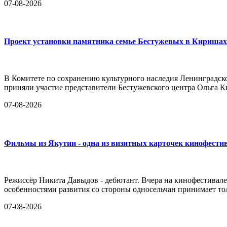
07-08-2026
Проект установки памятника семье Бестужевых в Киришах
В Комитете по сохранению культурного наследия Ленинградск
приняли участие представители Бестужевского центра Ольга К
07-08-2026
Фильмы из Якутии - одна из визитных карточек кинофести
Режиссёр Никита Давыдов - дебютант. Вчера на кинофестивале
особенностями развития со стороны односельчан принимает тол
07-08-2026