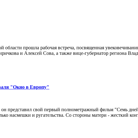
ой области прошла рабочая встреча, посвященная увековечиван
иричкова и Алексей Сова, а также вице-губернатор региона Вла
валя "Окно в Европу"
 он представил свой первый полнометражный фильм "Семь дней 
ько насмешки и ругательства. Со стороны матери - жесткий конт