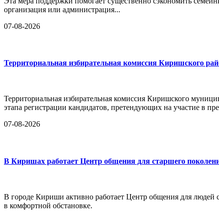
Эта мера поддержки помогает существенно сэкономить семейн
организация или администрация...
07-08-2026
Территориальная избирательная комиссия Киришского райо
Территориальная избирательная комиссия Киришского муницип
этапа регистрации кандидатов, претендующих на участие в п
07-08-2026
В Киришах работает Центр общения для старшего поколен
В городе Кириши активно работает Центр общения для людей ст
в комфортной обстановке.