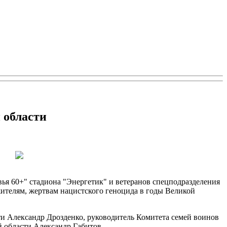
 области
ья 60+" стадиона "Энергетик" и ветеранов спецподразделения
телям, жертвам нацистского геноцида в годы Великой
и Александр Дрозденко, руководитель Комитета семей воинов
 области Александр Габитов.