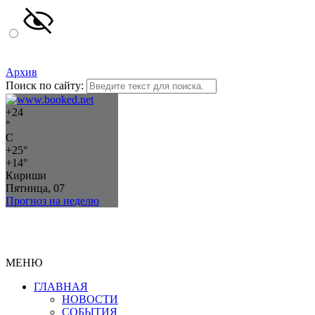
Архив
Поиск по сайту:
+
24
°
C
+
25°
+
14°
Кириши
Пятница, 07
Прогноз на неделю
МЕНЮ
ГЛАВНАЯ
НОВОСТИ
СОБЫТИЯ