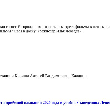
ан и гостей города возможностью смотреть фильмы в летнем кин
ильмы "Своя в доску" (режиссёр Илья Лебедев)...
к станции Кириши Алексей Владимирович Калинин.
сти приёмной кампании 2026 года в учебных заведениях Лени