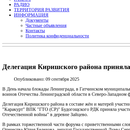
РАДИО
ТЕРРИТОРИЯ РАЗВИТИЯ
ИНФОРМАЦИЯ
Документы
Частные объявления
Контакты
Политика конфиденциальности
Делегация Киришского района приняла
Опубликовано: 09 сентября 2025
В День начала блокады Ленинграда, в Гатчинском муниципаль
воинов Отечества Ленинградской области в Северо-Западном ф
Делегация Киришского района в составе жён и матерей участн
"Каракурт" ВПК "ГТО (СР)" Будогощского РДК приняла участи
Отечественной войны" в деревне Зайцево.
В рамках торжественной части форума с приветственными слов
Отечества Юлия Белехова, депутат Государственной Думы Сер