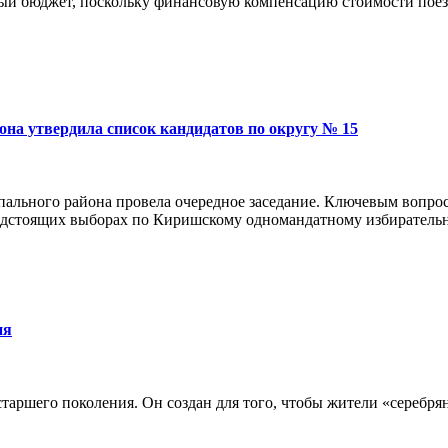
ый бюджет, поскольку финансовую компенсацию стоимости поезд
на утвердила список кандидатов по округу № 15
ального района провела очередное заседание. Ключевым вопрос
редстоящих выборах по Киришскому одномандатному избиратель
ия
аршего поколения. Он создан для того, чтобы жители «серебрян