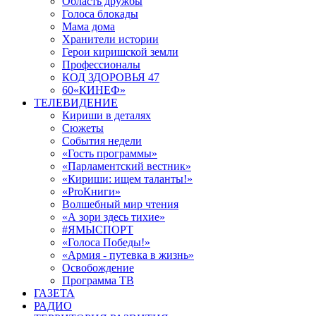
Область дружбы
Голоса блокады
Мама дома
Хранители истории
Герои киришской земли
Профессионалы
КОД ЗДОРОВЬЯ 47
60«КИНЕФ»
ТЕЛЕВИДЕНИЕ
Кириши в деталях
Сюжеты
События недели
«Гость программы»
«Парламентский вестник»
«Кириши: ищем таланты!»
«ProКниги»
Волшебный мир чтения
«А зори здесь тихие»
#ЯМЫСПОРТ
«Голоса Победы!»
«Армия - путевка в жизнь»
Освобождение
Программа ТВ
ГАЗЕТА
РАДИО