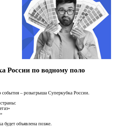
ка России по водному поло
о события – розыгрыша Суперкубка России.
 страны:
егаз»
к»
а будет объявлена позже.