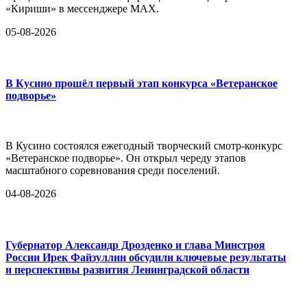
«Кириши» в мессенджере MAX.
05-08-2026
В Кусино прошёл первый этап конкурса «Ветеранское
подворье»
В Кусино состоялся ежегодный творческий смотр-конкурс
«Ветеранское подворье». Он открыл череду этапов
масштабного соревнования среди поселений.
04-08-2026
Губернатор Александр Дрозденко и глава Минстроя
России Ирек Файзуллин обсудили ключевые результаты
и перспективы развития Ленинградской области