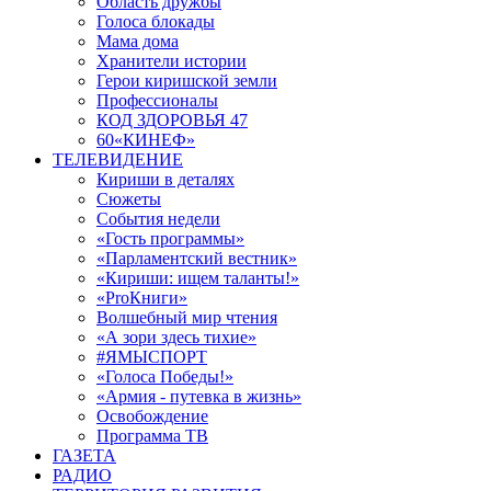
Область дружбы
Голоса блокады
Мама дома
Хранители истории
Герои киришской земли
Профессионалы
КОД ЗДОРОВЬЯ 47
60«КИНЕФ»
ТЕЛЕВИДЕНИЕ
Кириши в деталях
Сюжеты
События недели
«Гость программы»
«Парламентский вестник»
«Кириши: ищем таланты!»
«ProКниги»
Волшебный мир чтения
«А зори здесь тихие»
#ЯМЫСПОРТ
«Голоса Победы!»
«Армия - путевка в жизнь»
Освобождение
Программа ТВ
ГАЗЕТА
РАДИО