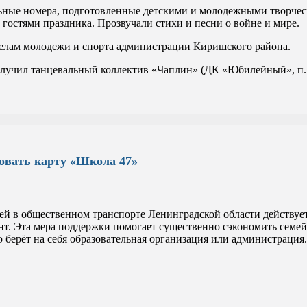
альные номера, подготовленные детскими и молодежными творч
гостями праздника. Прозвучали стихи и песни о войне и мире.
делам молодежи и спорта администрации Киришского района.
олучил танцевальный коллектив «Чаплин» (ДК «Юбилейный», п.
овать карту «Школа 47»
ей в общественном транспорте Ленинградской области действуе
т. Эта мера поддержки помогает существенно сэкономить семе
 берёт на себя образовательная организация или администрация.