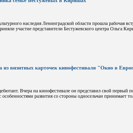
тника семье Бестужевых в Киришах
ультурного наследия Ленинградской области прошла рабочая вс
иняли участие представители Бестужевского центра Ольга Кири
а из визитных карточек кинофестиваля "Окно в Евро
дебютант. Вчера на кинофестивале он представил свой первый 
с особенностями развития со стороны односельчан принимает то