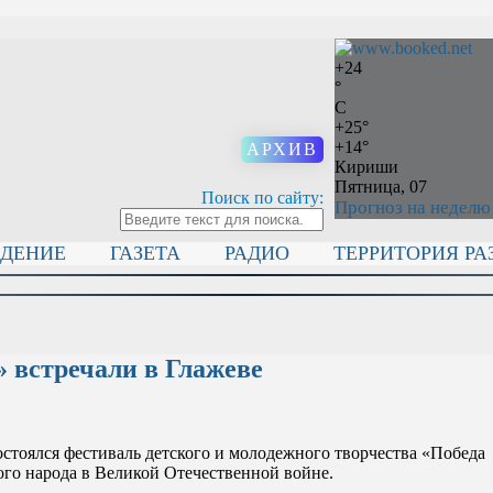
+
24
°
C
+
25°
+
14°
АРХИВ
Кириши
Пятница, 07
Поиск по сайту:
Прогноз на неделю
ИДЕНИЕ
ГАЗЕТА
РАДИО
ТЕРРИТОРИЯ РА
» встречали в Глажеве
стоялся фестиваль детского и молодежного творчества «Победа
го народа в Великой Отечественной войне.