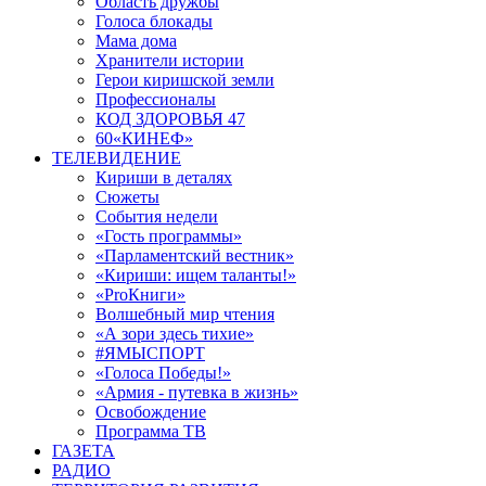
Область дружбы
Голоса блокады
Мама дома
Хранители истории
Герои киришской земли
Профессионалы
КОД ЗДОРОВЬЯ 47
60«КИНЕФ»
ТЕЛЕВИДЕНИЕ
Кириши в деталях
Сюжеты
События недели
«Гость программы»
«Парламентский вестник»
«Кириши: ищем таланты!»
«ProКниги»
Волшебный мир чтения
«А зори здесь тихие»
#ЯМЫСПОРТ
«Голоса Победы!»
«Армия - путевка в жизнь»
Освобождение
Программа ТВ
ГАЗЕТА
РАДИО