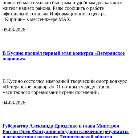
новостей максимально быстрым и удобным для каждого
жителя нашего района. Рады сообщить о работе
официального канала Информационного центра
«Кириши» в мессенджере MAX.
05-08-2026
В Кусино прошёл первый этап конкурса «Ветеранское
подворье»
В Кусино состоялся ежегодный творческий смотр-конкурс
«Ветеранское подворье». Он открыл череду этапов
масштабного соревнования среди поселений.
04-08-2026
Губернатор Александр Дрозденко и глава Минстроя
России Ирек Файзуллин обсудили ключевые результаты
и перспективы развития Ленинградской области