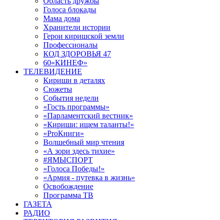
Область дружбы
Голоса блокады
Мама дома
Хранители истории
Герои киришской земли
Профессионалы
КОД ЗДОРОВЬЯ 47
60«КИНЕФ»
ТЕЛЕВИДЕНИЕ
Кириши в деталях
Сюжеты
События недели
«Гость программы»
«Парламентский вестник»
«Кириши: ищем таланты!»
«ProКниги»
Волшебный мир чтения
«А зори здесь тихие»
#ЯМЫСПОРТ
«Голоса Победы!»
«Армия - путевка в жизнь»
Освобождение
Программа ТВ
ГАЗЕТА
РАДИО