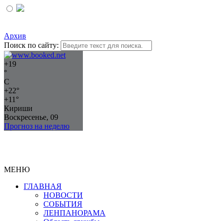
Архив
Поиск по сайту:
+
19
°
C
+
22°
+
11°
Кириши
Воскресенье, 09
Прогноз на неделю
МЕНЮ
ГЛАВНАЯ
НОВОСТИ
СОБЫТИЯ
ЛЕНПАНОРАМА