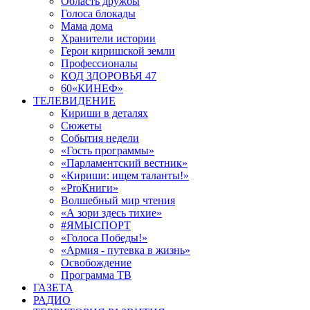
Область дружбы
Голоса блокады
Мама дома
Хранители истории
Герои киришской земли
Профессионалы
КОД ЗДОРОВЬЯ 47
60«КИНЕФ»
ТЕЛЕВИДЕНИЕ
Кириши в деталях
Сюжеты
События недели
«Гость программы»
«Парламентский вестник»
«Кириши: ищем таланты!»
«ProКниги»
Волшебный мир чтения
«А зори здесь тихие»
#ЯМЫСПОРТ
«Голоса Победы!»
«Армия - путевка в жизнь»
Освобождение
Программа ТВ
ГАЗЕТА
РАДИО