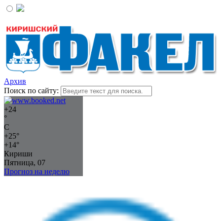
Архив
Поиск по сайту:
+
24
°
C
+
25°
+
14°
Кириши
Пятница, 07
Прогноз на неделю