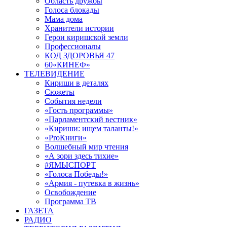
Область дружбы
Голоса блокады
Мама дома
Хранители истории
Герои киришской земли
Профессионалы
КОД ЗДОРОВЬЯ 47
60«КИНЕФ»
ТЕЛЕВИДЕНИЕ
Кириши в деталях
Сюжеты
События недели
«Гость программы»
«Парламентский вестник»
«Кириши: ищем таланты!»
«ProКниги»
Волшебный мир чтения
«А зори здесь тихие»
#ЯМЫСПОРТ
«Голоса Победы!»
«Армия - путевка в жизнь»
Освобождение
Программа ТВ
ГАЗЕТА
РАДИО