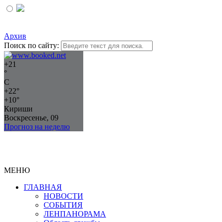
Архив
Поиск по сайту:
+
21
°
C
+
22°
+
10°
Кириши
Воскресенье, 09
Прогноз на неделю
МЕНЮ
ГЛАВНАЯ
НОВОСТИ
СОБЫТИЯ
ЛЕНПАНОРАМА