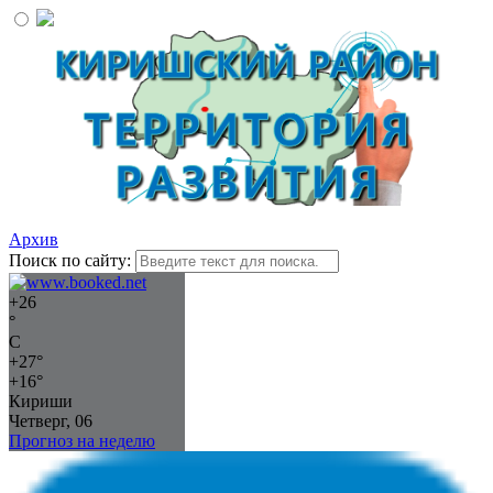
Архив
Поиск по сайту:
+
26
°
C
+
27°
+
16°
Кириши
Четверг, 06
Прогноз на неделю