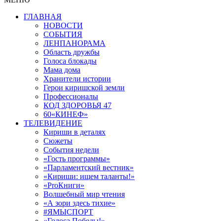
ГЛАВНАЯ
НОВОСТИ
СОБЫТИЯ
ЛЕНПАНОРАМА
Область дружбы
Голоса блокады
Мама дома
Хранители истории
Герои киришской земли
Профессионалы
КОД ЗДОРОВЬЯ 47
60«КИНЕФ»
ТЕЛЕВИДЕНИЕ
Кириши в деталях
Сюжеты
События недели
«Гость программы»
«Парламентский вестник»
«Кириши: ищем таланты!»
«ProКниги»
Волшебный мир чтения
«А зори здесь тихие»
#ЯМЫСПОРТ
«Голоса Победы!»