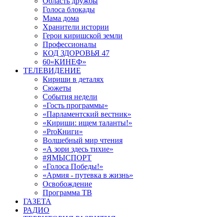
Область дружбы
Голоса блокады
Мама дома
Хранители истории
Герои киришской земли
Профессионалы
КОД ЗДОРОВЬЯ 47
60«КИНЕФ»
ТЕЛЕВИДЕНИЕ
Кириши в деталях
Сюжеты
События недели
«Гость программы»
«Парламентский вестник»
«Кириши: ищем таланты!»
«ProКниги»
Волшебный мир чтения
«А зори здесь тихие»
#ЯМЫСПОРТ
«Голоса Победы!»
«Армия - путевка в жизнь»
Освобождение
Программа ТВ
ГАЗЕТА
РАДИО