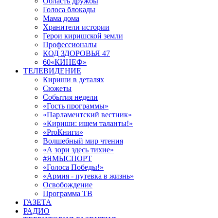
Область дружбы
Голоса блокады
Мама дома
Хранители истории
Герои киришской земли
Профессионалы
КОД ЗДОРОВЬЯ 47
60«КИНЕФ»
ТЕЛЕВИДЕНИЕ
Кириши в деталях
Сюжеты
События недели
«Гость программы»
«Парламентский вестник»
«Кириши: ищем таланты!»
«ProКниги»
Волшебный мир чтения
«А зори здесь тихие»
#ЯМЫСПОРТ
«Голоса Победы!»
«Армия - путевка в жизнь»
Освобождение
Программа ТВ
ГАЗЕТА
РАДИО