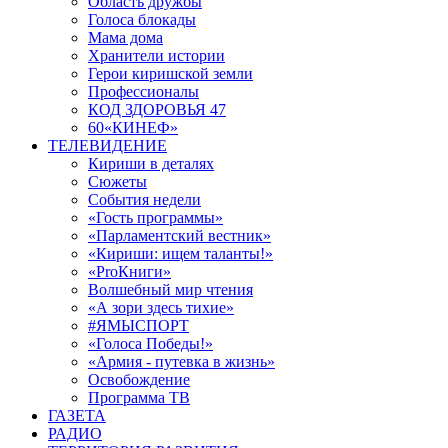
Область дружбы
Голоса блокады
Мама дома
Хранители истории
Герои киришской земли
Профессионалы
КОД ЗДОРОВЬЯ 47
60«КИНЕФ»
ТЕЛЕВИДЕНИЕ
Кириши в деталях
Сюжеты
События недели
«Гость программы»
«Парламентский вестник»
«Кириши: ищем таланты!»
«ProКниги»
Волшебный мир чтения
«А зори здесь тихие»
#ЯМЫСПОРТ
«Голоса Победы!»
«Армия - путевка в жизнь»
Освобождение
Программа ТВ
ГАЗЕТА
РАДИО