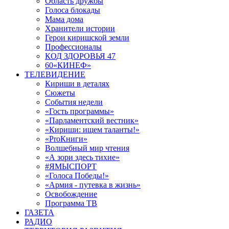
Область дружбы
Голоса блокады
Мама дома
Хранители истории
Герои киришской земли
Профессионалы
КОД ЗДОРОВЬЯ 47
60«КИНЕФ»
ТЕЛЕВИДЕНИЕ
Кириши в деталях
Сюжеты
События недели
«Гость программы»
«Парламентский вестник»
«Кириши: ищем таланты!»
«ProКниги»
Волшебный мир чтения
«А зори здесь тихие»
#ЯМЫСПОРТ
«Голоса Победы!»
«Армия - путевка в жизнь»
Освобождение
Программа ТВ
ГАЗЕТА
РАДИО