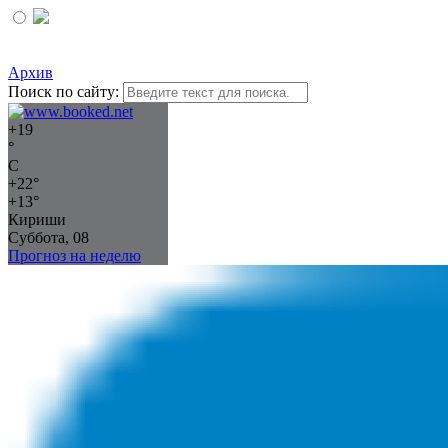
Архив
Поиск по сайту:
+
19
°
C
+
22°
+
13°
Кириши
Суббота, 08
Прогноз на неделю