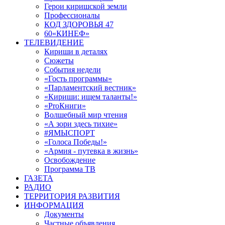
Герои киришской земли
Профессионалы
КОД ЗДОРОВЬЯ 47
60«КИНЕФ»
ТЕЛЕВИДЕНИЕ
Кириши в деталях
Сюжеты
События недели
«Гость программы»
«Парламентский вестник»
«Кириши: ищем таланты!»
«ProКниги»
Волшебный мир чтения
«А зори здесь тихие»
#ЯМЫСПОРТ
«Голоса Победы!»
«Армия - путевка в жизнь»
Освобождение
Программа ТВ
ГАЗЕТА
РАДИО
ТЕРРИТОРИЯ РАЗВИТИЯ
ИНФОРМАЦИЯ
Документы
Частные объявления